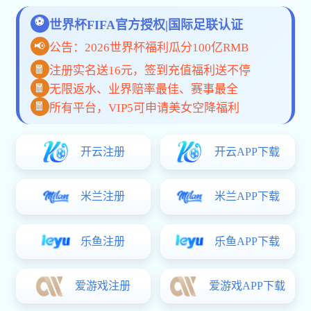
新能源汽车的技术特点
新能源汽车，尤其是电动汽车，凭借其环保、高效等特点，
逐渐成为汽车市场的主流选择。电动汽车的核心技术主要包
括电池技术、电动机技术和系统集成技术。电池是电动汽车
的‘心脏’，决定了其续航里程与充电效率。当前市场上常见
的电池类型有锂离子电池和固态电池，其中锂离子电池以优
越的能量密度和较低的成本成为主流。